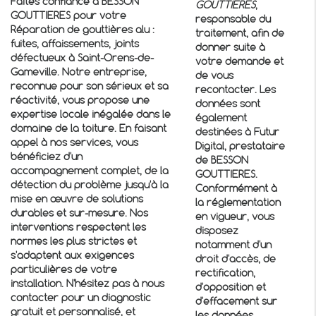
Faites confiance à BESSON
GOUTTIERES
,
GOUTTIERES pour votre
responsable du
Réparation de gouttières alu :
traitement, afin de
fuites, affaissements, joints
donner suite à
défectueux à Saint-Orens-de-
votre demande et
Gameville
. Notre entreprise,
de vous
reconnue pour son sérieux et sa
recontacter. Les
réactivité, vous propose une
données sont
expertise locale inégalée dans le
également
domaine de la toiture. En faisant
destinées à Futur
appel à nos services, vous
Digital, prestataire
bénéficiez d'un
de BESSON
accompagnement complet, de la
GOUTTIERES.
détection du problème jusqu'à la
Conformément à
mise en œuvre de solutions
la réglementation
durables et sur-mesure. Nos
en vigueur, vous
interventions respectent les
disposez
normes les plus strictes et
notamment d'un
s'adaptent aux exigences
droit d'accès, de
particulières de votre
rectification,
installation. N'hésitez pas à nous
d'opposition et
contacter pour un diagnostic
d'effacement sur
gratuit et personnalisé, et