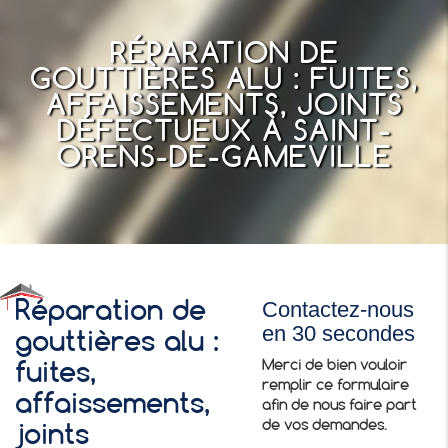
RÉPARATION DE
GOUTTIÈRES ALU : FUITES,
AFFAISSEMENTS, JOINTS
DÉFECTUEUX À SAINT-
ORENS-DE-GAMEVILLE
Contactez-nous
Réparation de
en 30 secondes
gouttières alu :
Merci de bien vouloir
fuites,
remplir ce formulaire
affaissements,
afin de nous faire part
de vos demandes.
joints