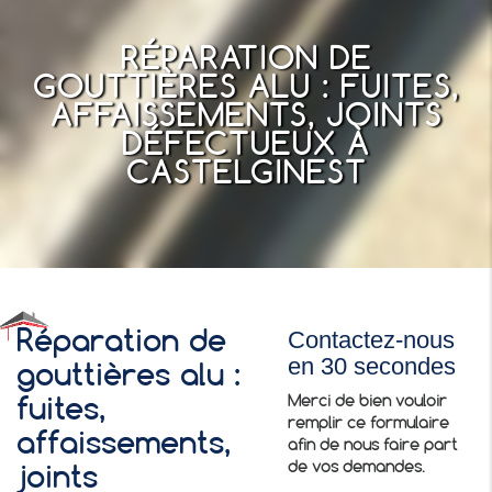
RÉPARATION DE
GOUTTIÈRES ALU : FUITES,
AFFAISSEMENTS, JOINTS
DÉFECTUEUX À
CASTELGINEST
Contactez-nous
Réparation de
en 30 secondes
gouttières alu :
Merci de bien vouloir
fuites,
remplir ce formulaire
affaissements,
afin de nous faire part
de vos demandes.
joints