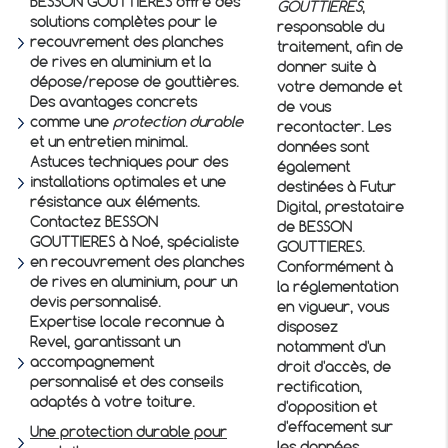
BESSON GOUTTIERES offre des
GOUTTIERES
,
solutions complètes pour le
responsable du
recouvrement des planches
traitement, afin de
de rives en aluminium
et la
donner suite à
dépose/repose de gouttières.
votre demande et
Des avantages concrets
de vous
comme une
protection durable
recontacter. Les
et un entretien minimal.
données sont
Astuces techniques pour des
également
installations optimales et une
destinées à Futur
résistance aux éléments.
Digital, prestataire
Contactez BESSON
de BESSON
GOUTTIERES à Noé, spécialiste
GOUTTIERES.
en
recouvrement des planches
Conformément à
de rives en aluminium
, pour un
la réglementation
devis personnalisé.
en vigueur, vous
Expertise locale reconnue à
disposez
Revel, garantissant un
notamment d'un
accompagnement
droit d'accès, de
personnalisé et des conseils
rectification,
adaptés à votre toiture.
d'opposition et
d'effacement sur
Une protection durable pour