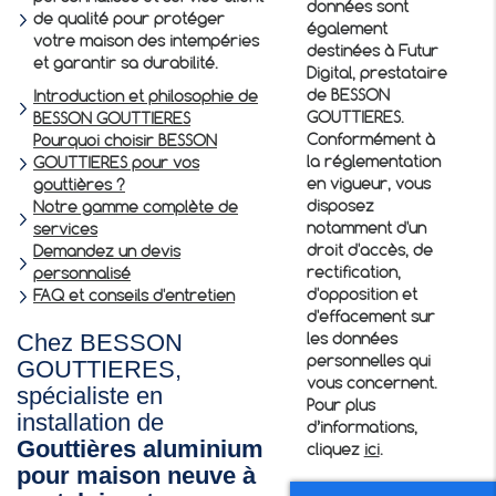
données sont
de qualité pour protéger
également
votre maison des intempéries
destinées à Futur
et garantir sa durabilité.
Digital, prestataire
de BESSON
Introduction et philosophie de
GOUTTIERES.
BESSON GOUTTIERES
Conformément à
Pourquoi choisir BESSON
la réglementation
GOUTTIERES pour vos
en vigueur, vous
gouttières ?
disposez
Notre gamme complète de
notamment d'un
services
droit d'accès, de
Demandez un devis
rectification,
personnalisé
d'opposition et
FAQ et conseils d'entretien
d'effacement sur
Chez BESSON
les données
personnelles qui
GOUTTIERES,
vous concernent.
spécialiste en
Pour plus
installation de
d’informations,
Gouttières aluminium
cliquez
ici
.
pour maison neuve à