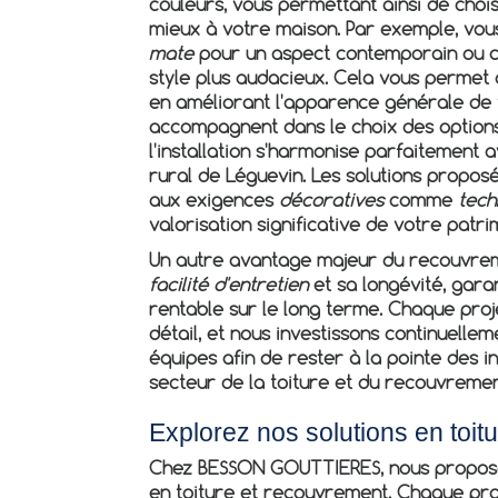
couleurs, vous permettant ainsi de chois
mieux à votre maison. Par exemple, vo
mate
pour un aspect contemporain ou ch
style plus audacieux. Cela vous permet 
en améliorant l'apparence générale de 
accompagnent dans le choix des options 
l'installation s'harmonise parfaitement 
rural de Léguevin. Les solutions propo
aux exigences
décoratives
comme
tech
valorisation significative de votre patri
Un autre avantage majeur du recouvrem
facilité d'entretien
et sa longévité, garan
rentable sur le long terme. Chaque proje
détail, et nous investissons continuelle
équipes afin de rester à la pointe des 
secteur de la toiture et du recouvremen
Explorez nos solutions en toit
Chez BESSON GOUTTIERES, nous propos
en toiture et recouvrement. Chaque pro