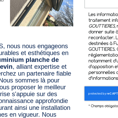
Les information
traitement in
GOUTTIERES
,
donner suite 
recontacter. 
destinées à Fu
 nous nous engageons
GOUTTIERES. 
urables et esthétiques en
réglementatio
uminium planche de
notamment d'un
uevin
, alliant expertise et
d'opposition e
rchez un partenaire fiable
personnelles q
d’informations
? Nous sommes là pour
ous proposer le meilleur
rise s'appuie sur des
connaissance approfondie
ant ainsi une installation
*
Champs obligato
mes en vigueur. Nous