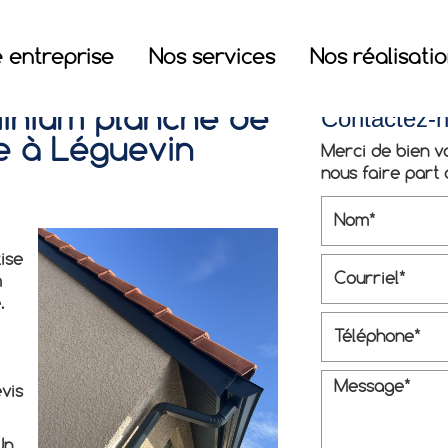
 entreprise
Nos services
Nos réalisati
Contactez-
inium planche de
re à Léguevin
Merci de bien vo
nous faire part
ise
m
.
vis
Un